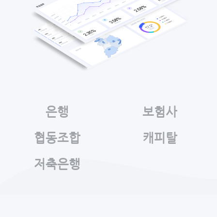
은행
보험사
협동조합
캐피탈
저축은행