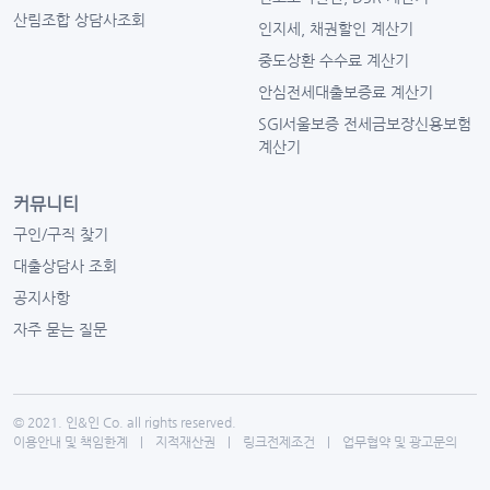
산림조합 상담사조회
인지세, 채권할인 계산기
중도상환 수수료 계산기
안심전세대출보증료 계산기
SGI서울보증 전세금보장신용보험
계산기
커뮤니티
구인/구직 찾기
대출상담사 조회
공지사항
자주 묻는 질문
© 2021. 인&인 Co. all rights reserved.
이용안내 및 책임한계
|
지적재산권
|
링크전제조건
|
업무협약 및 광고문의