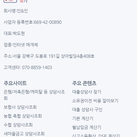
회사명:인&인
사업자 등록번호:669-42-00890
대표:박도현
업종:인터넷 매개체
주소:서울 강북구 도봉로 191길 상아빌딩4층408호
고객센타: 070-8859-1403
주요사이트
주요 콘텐츠
은행/저축은행/캐피탈 등 상담사조
대출상담사 찾기
회
소유권이전 비용 알아보기
보험사 상담사조회
대출 상담사 구인
농협.축협 상담사조회
기본 계산기
수협 상담사조회
월납입금 계산기
새마을금고 상담사조회
신고소득환산, DSR 계산기