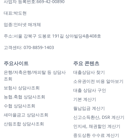
사업자 등록번호:669-42-00890
대표:박도현
업종:인터넷 매개체
주소:서울 강북구 도봉로 191길 상아빌딩4층408호
고객센타: 070-8859-1403
주요사이트
주요 콘텐츠
은행/저축은행/캐피탈 등 상담사
대출상담사 찾기
조회
소유권이전 비용 알아보기
보험사 상담사조회
대출 상담사 구인
농협.축협 상담사조회
기본 계산기
수협 상담사조회
월납입금 계산기
새마을금고 상담사조회
신고소득환산, DSR 계산기
산림조합 상담사조회
인지세, 채권할인 계산기
중도상환 수수료 계산기